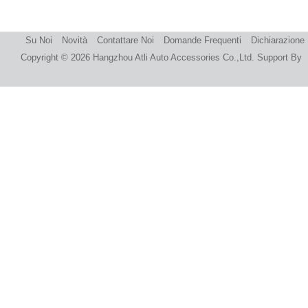
Su Noi
Novità
Contattare Noi
Domande Frequenti
Dichiarazione
Copyright © 2026
Hangzhou Atli Auto Accessories Co.,Ltd.
Support By